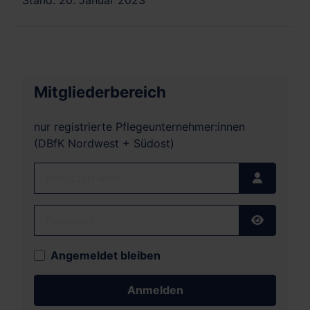
Mitgliederbereich
nur registrierte Pflegeunternehmer:innen
(DBfK Nordwest + Südost)
Benutzername
Passwort
Passwort
Angemeldet bleiben
Anmelden