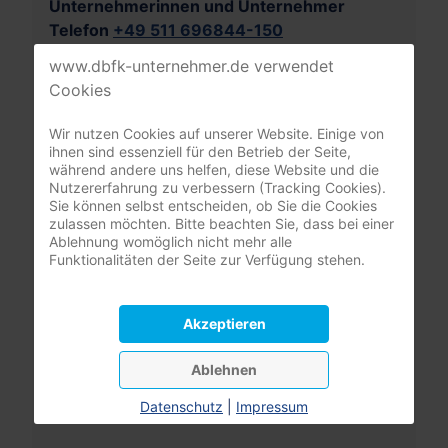
Unternehmerinnen und Unternehmer
Telefon
+49 511 696844-150
nordwest@dbfk-unternehmer.de
www.dbfk-unternehmer.de verwendet
Cookies
Patricia Drube
Referentin
Wir nutzen Cookies auf unserer Website. Einige von
ihnen sind essenziell für den Betrieb der Seite,
während andere uns helfen, diese Website und die
Bertram Grabert-Naß
Nutzererfahrung zu verbessern (Tracking Cookies).
stellvertretender
Geschäftsführer
Sie können selbst entscheiden, ob Sie die Cookies
zulassen möchten. Bitte beachten Sie, dass bei einer
Ablehnung womöglich nicht mehr alle
Anja Kokenbrink
Funktionalitäten der Seite zur Verfügung stehen.
Referentin
Inken Lucassen
Akzeptieren
Referentin
Ablehnen
Nicole Lütgenbruch
Assistenz
Datenschutz
|
Impressum