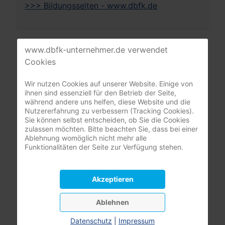
>>> Bildungsseiten - www.dbfk.de
Mitgliederbereich
www.dbfk-unternehmer.de verwendet
Cookies
nur registrierte Pflegeunternehmer:innen
Wir nutzen Cookies auf unserer Website. Einige von
(DBfK Nordwest + Südost)
ihnen sind essenziell für den Betrieb der Seite,
während andere uns helfen, diese Website und die
Benutzername
Nutzererfahrung zu verbessern (Tracking Cookies).
Sie können selbst entscheiden, ob Sie die Cookies
zulassen möchten. Bitte beachten Sie, dass bei einer
Passwort
Ablehnung womöglich nicht mehr alle
Funktionalitäten der Seite zur Verfügung stehen.
Passwor
Angemeldet bleiben
Akzeptieren
Anmelden
Ablehnen
Passwort vergessen?
Datenschutz
|
Impressum